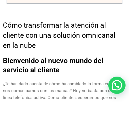
Cómo transformar la atención al
cliente con una solución omnicanal
en la nube
Bienvenido al nuevo mundo del
servicio al cliente
¿Te has dado cuenta de cómo ha cambiado la forma en que
nos comunicamos con las marcas? Hoy no basta con una
línea telefónica activa. Como clientes, esperamos que nos
atiendan por donde queramos: WhatsApp, redes sociales,
email, llamadas… y que todo fluya sin tener que repetir lo
mismo una y otra vez.